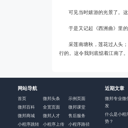
可见当时嬉游的光景了。这
于是又记起《西洲曲》里的
采莲南塘秋，莲花过人头；
行的。这令我到底惦着江南了。
网站导航
近期文章
首页
微邦头条
示例页面
微邦专业微
发
微邦百科
全宽页面
微邦课堂
什么是小程
微邦商城
微邦人才
售后服务
势？
小程序跳转
小程序上传
小程序路径