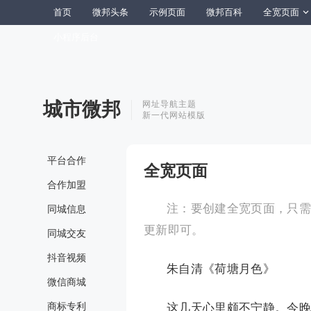
首页
微邦头条
示例页面
微邦百科
全宽页面
小程序后台
城市微邦
网址导航主题
新一代网站模版
平台合作
全宽页面
合作加盟
注：要创建全宽页面，只需通过
同城信息
更新即可。
同城交友
抖音视频
朱自清《荷塘月色》
微信商城
商标专利
这几天心里颇不宁静。今晚