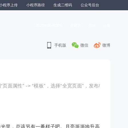
小程序上传
小程序路径
生成二维码
公众号后台
2026年08月08日
星期六
登录
注册
手机版
微信
微博
面属性” -> “模板”，选择“全宽页面”，发布/
的光里，总该另有一番样子吧。月亮渐渐地升高