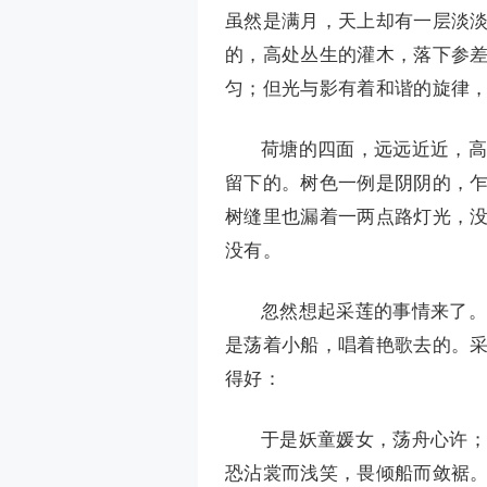
虽然是满月，天上却有一层淡淡
的，高处丛生的灌木，落下参
匀；但光与影有着和谐的旋律
荷塘的四面，远远近近，高
留下的。树色一例是阴阴的，
树缝里也漏着一两点路灯光，
没有。
忽然想起采莲的事情来了。
是荡着小船，唱着艳歌去的。
得好：
于是妖童媛女，荡舟心许；
恐沾裳而浅笑，畏倾船而敛裾