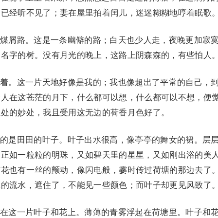
，已经听不见了；妻在屋里拍着闰儿，迷迷糊糊地哼着眠歌
煤屑路。这是一条幽僻的路；白天也少人走，夜晚更加寂
道名字的树。没有月光的晚上，这路上阴森森的，有些怕人
着。这一片天地好像是我的；我也像超出了平常的自己，
个人在这苍茫的月下，什么都可以想，什么都可以不想，便
独处的妙处，我且受用这无边的荷香月色好了。
的是田田的叶子。叶子出水很高，像亭亭的舞女的裙。层
；正如一粒粒的明珠，又如碧天里的星星，又如刚出浴的美
与花也有一丝的颤动，像闪电般，霎时传过荷塘的那边去了
脉的流水，遮住了，不能见一些颜色；而叶子却更见风致了
在这一片叶子和花上。薄薄的青雾浮起在荷塘里。叶子和