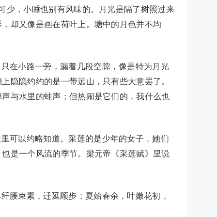
可少，小睡也别有风味的。月光是隔了树照过来
影，却又像是画在荷叶上。塘中的月色并不均
；只在小路一旁，漏着几段空隙，像是特为月光
梢上隐隐约约的是一带远山，只有些大意罢了。
蝉声与水里的蛙声；但热闹是它们的，我什么也
歌里可以约略知道。采莲的是少年的女子，她们
，也是一个风流的季节。梁元帝《采莲赋》里说
其纤腰束素，迁延顾步；夏始春余，叶嫩花初，