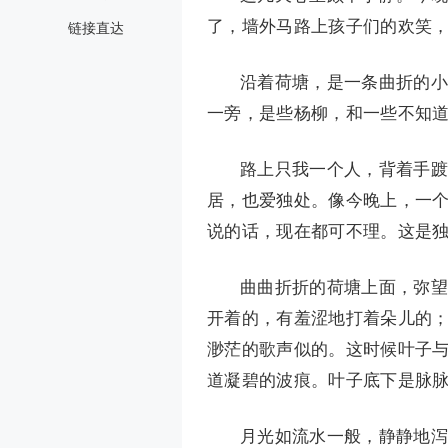
了，墙外马路上孩子们的欢笑
链接直达
沿着荷塘，是一条曲折的小
一旁，是些杨柳，和一些不知
路上只我一个人，背着手踱
居，也爱独处。像今晚上，一
说的话，现在都可不理。这是
曲曲折折的荷塘上面，弥望
开着的，有羞涩地打着朵儿的
渺茫的歌声似的。这时候叶子
道凝碧的波痕。叶子底下是脉
月光如流水一般，静静地泻