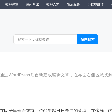
微邦课堂
微邦商城
微邦人才
售后服务
小程序跳转
WordPress后台新建或编辑文章，在界面右侧区域找到“页
在院子里坐着乘凉，忽然想起日日走过的荷塘，在这满月