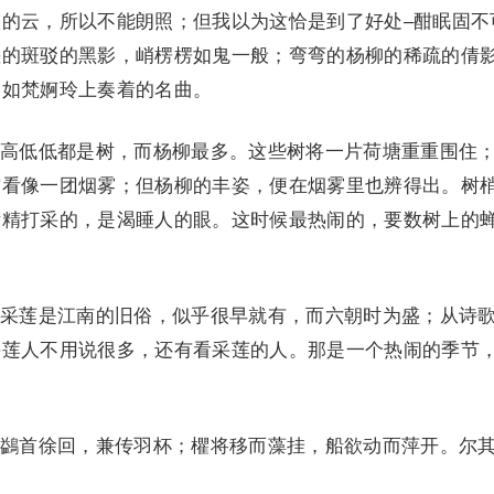
的云，所以不能朗照；但我以为这恰是到了好处–酣眠固不
差的斑驳的黑影，峭楞楞如鬼一般；弯弯的杨柳的稀疏的倩
，如梵婀玲上奏着的名曲。
高低低都是树，而杨柳最多。这些树将一片荷塘重重围住
乍看像一团烟雾；但杨柳的丰姿，便在烟雾里也辨得出。树
没精打采的，是渴睡人的眼。这时候最热闹的，要数树上的
采莲是江南的旧俗，似乎很早就有，而六朝时为盛；从诗
采莲人不用说很多，还有看采莲的人。那是一个热闹的季节
鷁首徐回，兼传羽杯；欋将移而藻挂，船欲动而萍开。尔
。