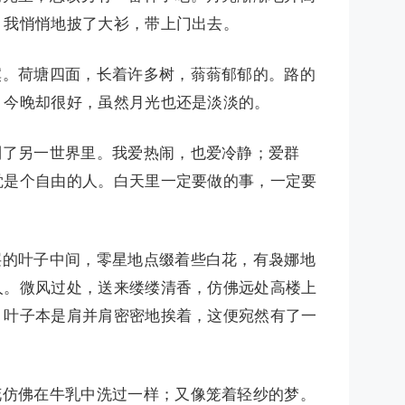
。我悄悄地披了大衫，带上门出去。
寞。荷塘四面，长着许多树，蓊蓊郁郁的。路的
。今晚却很好，虽然月光也还是淡淡的。
到了另一世界里。我爱热闹，也爱冷静；爱群
觉是个自由的人。白天里一定要做的事，一定要
层的叶子中间，零星地点缀着些白花，有袅娜地
人。微风过处，送来缕缕清香，仿佛远处高楼上
。叶子本是肩并肩密密地挨着，这便宛然有了一
。
花仿佛在牛乳中洗过一样；又像笼着轻纱的梦。