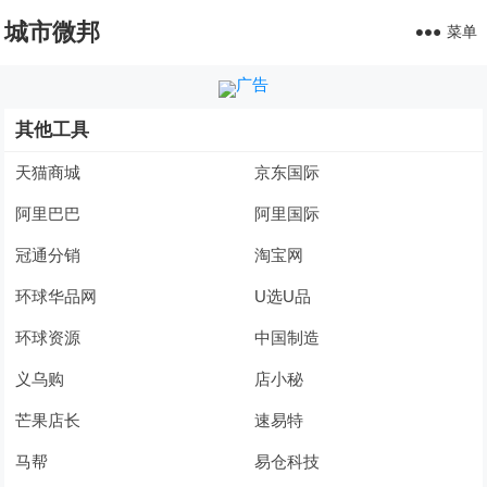
城市微邦
菜单
其他工具
天猫商城
京东国际
阿里巴巴
阿里国际
冠通分销
淘宝网
环球华品网
U选U品
环球资源
中国制造
义乌购
店小秘
芒果店长
速易特
马帮
易仓科技